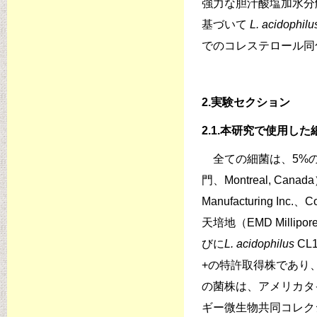
強力な胆汁酸塩加水分
基づいて
L. acidophil
でのコレステロール同
2.実験セクション
2.1.本研究で使用した
全ての細菌は、5%の水素
門、Montreal, Ca
Manufacturing Inc
天培地（EMD Milli
びに
L. acidophilus
CL
+の特許取得株であり
の菌株は、アメリカタイプ
ギー微生物共同コレクショ