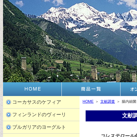
コーカサスのケフィア
HOME
＞
文献調査
＞
腸内細菌
フィンランドのヴィーリ
文献
ブルガリアのヨーグルト
コレステロール