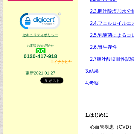
2.3.胆汁酸塩加水
2.4.フェルロイル
2.5.乳酸菌による
セキュリティポリシー
お電話でのお問合せ
2.6.胃生存性
0120-417-918
2.7胆汁酸塩耐性試
ヨイナケヒヤ
3.結果
更新2021.01.27
4.考察
1.はじめに
心血管疾患（CVD）