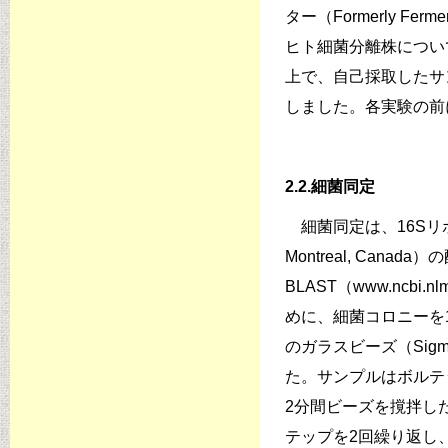
ター（Formerly Fermen
ヒト細菌分離株につい
上で、自己採取したサ
しました。各実験の前
2.2.細菌同定
細菌同定は、16Sリボソ
Montreal, Ca
BLAST（www.ncbi
めに、細菌コロニーを100 µL
のガラスビーズ（Sigma
た。サンプルはボルテ
2分間ビーズを撹拌し
テップを2回繰り返し、