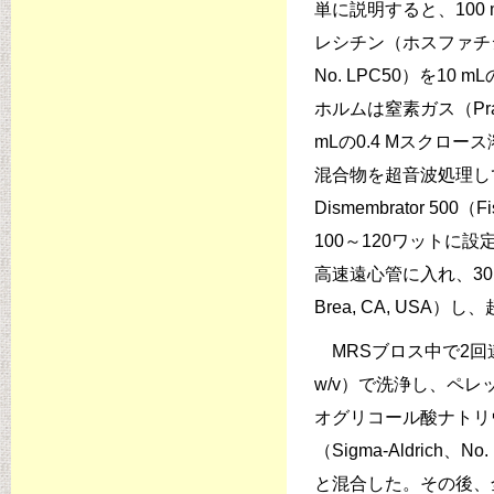
単に説明すると、100 mg
レシチン（ホスファチジルコ
No. LPC50）を10 m
ホルムは窒素ガス（Praxa
mLの0.4 Mスクロース溶
混合物を超音波処理し
Dismembrator 500（
100～120ワットに
高速遠心管に入れ、30,000
Brea, CA, US
MRSブロス中で2回連
w/v）で洗浄し、ペレ
オグリコール酸ナトリウム（
（Sigma-Aldric
と混合した。その後、