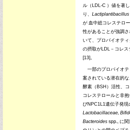
ル（LDL-C ）値
り、
Lactiplantibacillus
が 血中総コレステロール
性があることが強調され
いて、プロバイオティ
の摂取がLDL－コレス
[13]。
一部のプロバイオテ
案されている潜在的な
酵素（BSH）活性、
コレステロールと非抱
びNPC1L1遺伝子発現
Lactobacillaceae, Bifi
Bacteroides
spp.,