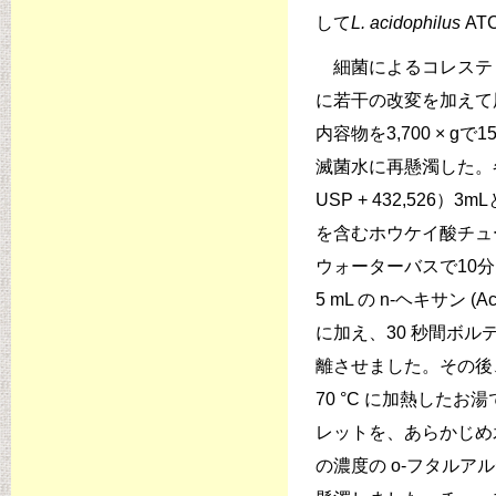
して
L. acidophilus
AT
細菌によるコレステロール同
に若干の改変を加えて
内容物を3,700 ×
滅菌水に再懸濁した。各サン
USP + 432,526）3
を含むホウケイ酸チュ
ウォーターバスで10分
5 mL の n-ヘキサン (A
に加え、30 秒間ボル
離させました。その後、
70 °C に加熱した
レットを、あらかじめ氷酢酸 (
の濃度の o-フタルアルデヒ