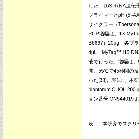
した。16S rRNA遺伝子
プライマーとpH (5′-
サイクラー（Tpersonal 
PCR増幅は、1X MyT
B8667）20µg、各プラ
4µL、MyTaq™ HS D
液で行った。増幅は、9
間、55℃で45秒間の
った[38]。表1に、本研究
plantarum CHOL
ョン番号 ON544019
表1. 本研究でスク