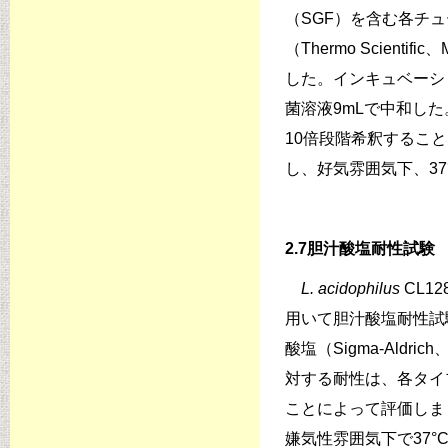
（SGF）を含む各チュ
（Thermo Scienti
した。インキュベーショ
菌溶液9mLで中和した
10倍段階希釈すること
し、好気雰囲気下、3
2.7胆汁酸塩耐性試験
L. acidophilus
CL12
用いて胆汁酸塩耐性試験を
酸塩（Sigma-Aldric
対する耐性は、各タイプ
ことによって評価しま
嫌気性雰囲気下で37°