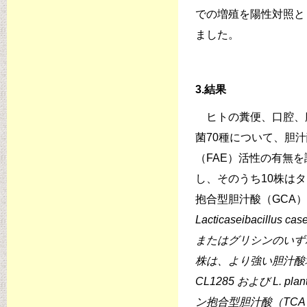
での増殖を陽性対照と
ました。
3.結果
ヒトの糞便、口腔、
菌70種について、胆
（FAE）活性の有無
し、そのうち10株は
抱合型胆汁酸（GCA
Lacticaseibacillus c
またはグリシンのいず
株は、より強い胆汁酸
CL1285 および
L. plan
ン抱合型胆汁酸（TC