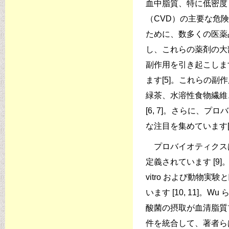
血中脂質、特に低密度
（CVD）の主要な危険
ために、数多くの医薬
し、これらの薬剤の大
副作用を引き起こしま
ます[5]。これらの
緑茶、水溶性食物繊維
[6, 7]。さらに、
な注目を集めています[
プロバイオティクス
定義されています [9
vitro および動物
います [10, 11]
酸菌の摂取が血清脂質プ
件を統合して、著者らは