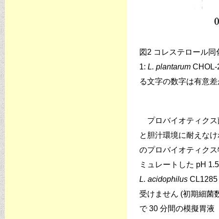
図2 コレステロール同
1:
L. plantarum
CHOL-
る文字の数字は有意差があ
プロバイオティクス
と胆汁環境に耐えなけ
のプロバイオティクス
ミュレートした pH 1.
L. acidophilus
CL128
受けません (初期細菌数との
で 30 分間の模擬胃