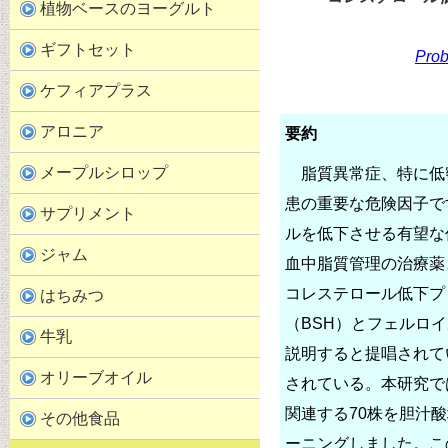
植物ベースのヨーグルト
ギフトセット
Prob
ケフィアプラス
アロニア
要約
メープルシロップ
脂質異常症、特に低密
患の重要な危険因子で
サプリメント
ルを低下させる有望な
ジャム
血中脂質管理の治療薬
コレステロール低下プ
はちみつ
（BSH）とフェルロ
牛乳
説明すると提唱されて
オリーブオイル
されている。本研究で
関連する70株を胆汁
その他食品
ーニングしました。こ