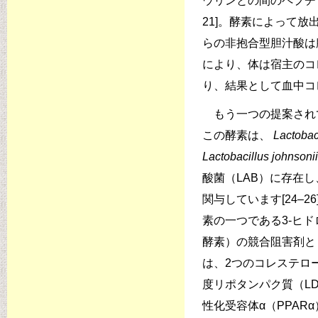
ウリンとの間のペプチ
21]。酵素によって
らの非抱合型胆汁酸は
により、体は宿主のコ
り、結果として血中コレス
もう一つの提案されて
この酵素は、
Lactobaci
Lactobacillus johnsonii
酸菌（LAB）に存在
関与しています[24–2
素の一つである3-ヒド
酵素）の競合阻害剤とし
は、2つのコレステロ
度リポタンパク質（L
性化受容体α（PPA