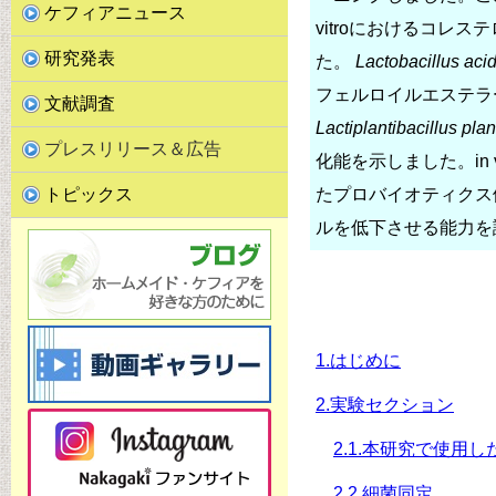
ケフィアニュース
vitroにおけるコ
研究発表
た。
Lactobacillus aci
フェルロイルエステラ
文献調査
Lactiplantibacillus pl
プレスリリース＆広告
化能を示しました。in
トピックス
たプロバイオティクス
ルを低下させる能力を
1.はじめに
2.実験セクション
2.1.本研究で使用し
2.2.細菌同定