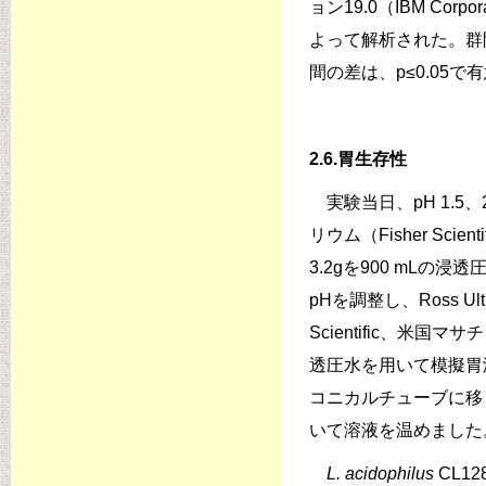
ョン19.0（IBM Cor
よって解析された。群
間の差は、p≤0.05で
2.6.胃生存性
実験当日、pH 1.5
リウム（Fisher Scient
3.2gを900 mLの浸透圧
pHを調整し、Ross Ultra
Scientific、米
透圧水を用いて模擬胃液（
コニカルチューブに移し
いて溶液を温めました
L. acidophilus
CL1