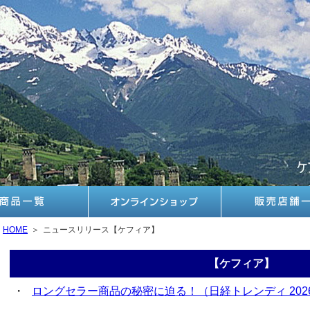
HOME
＞
ニュースリリース【ケフィア】
【ケフィア】
・
ロングセラー商品の秘密に迫る！（日経トレンディ 2026