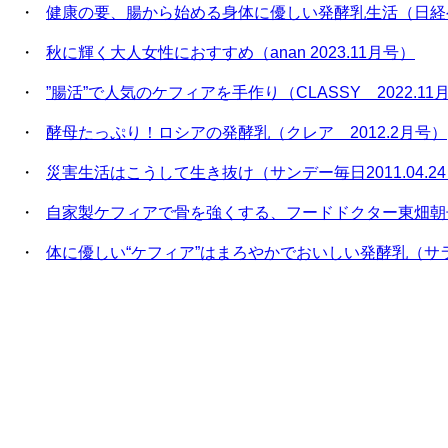
・
健康の要、腸から始める身体に優しい発酵乳生活（日経ヘル
・
秋に輝く大人女性におすすめ（anan 2023.11月号）
・
”腸活”で人気のケフィアを手作り（CLASSY 2022.11
・
酵母たっぷり！ロシアの発酵乳（クレア 2012.2月号）
・
災害生活はこうして生き抜け（サンデー毎日2011.04.2
・
自家製ケフィアで骨を強くする、フードドクター東畑朝子（
・
体に優しい“ケフィア”はまろやかでおいしい発酵乳（サライ 