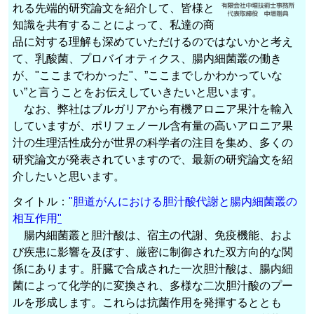
れる先端的研究論文を紹介して、皆様と
知識を共有することによって、私達の商
品に対する理解も深めていただけるのではないかと考え
て、乳酸菌、プロバイオティクス、腸内細菌叢の働き
が、"ここまでわかった"、”ここまでしかわかっていな
い”と言うことをお伝えしていきたいと思います。
なお、弊社はブルガリアから有機アロニア果汁を輸入
していますが、ポリフェノール含有量の高いアロニア果
汁の生理活性成分が世界の科学者の注目を集め、多くの
研究論文が発表されていますので、最新の研究論文を紹
介したいと思います。
タイトル：
"胆道がんにおける胆汁酸代謝と腸内細菌叢の
相互作用
"
腸内細菌叢と胆汁酸は、宿主の代謝、免疫機能、およ
び疾患に影響を及ぼす、厳密に制御された双方向的な関
係にあります。肝臓で合成された一次胆汁酸は、腸内細
菌によって化学的に変換され、多様な二次胆汁酸のプー
ルを形成します。これらは抗菌作用を発揮するととも