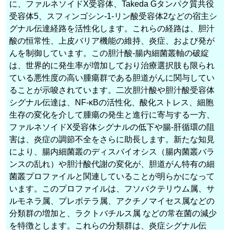
に、ファルネソイドX受容体、Takeda Gタンパク質共役
受容体5、スフィンゴシン-1-リン酸受容体2などの宿主シ
グナル伝達経路を活性化します。これらの経路は、胆汁
酸の恒常性、上皮バリア機能の維持、炎症、および発が
んを制御しています。この胆汁酸-腸内細菌叢軸の破綻
は、世界的に発生率が増加しており治療選択肢も限られ
ている悪性度の高い腫瘍群である胆道がんに関与してい
ることが示唆されています。二次胆汁酸や胆汁酸受容体
シグナル伝達は、NF-κBの活性化、酸化ストレス、細胞
生存の変化を介して腫瘍の発生と進行に寄与する一方、
ファルネソイドX受容体シグナルの低下や腸-肝循環の阻
害は、炎症の調節不全をさらに助長します。新たな知見
により、腸内細菌叢のディスバイオシス（腸内菌叢バラ
ンスの乱れ）や胆汁酸代謝の変化が、胆道がん特有の細
菌叢プロファイルと関連していることが明らかになって
います。このプロファイルは、フソバクテリウム属、サ
ルモネラ属、プレボテラ属、アクチノマイセス属などの
分類群の増加と、ラクトバチルス属 などの常在菌の減少
を特徴とします。これらの分類群は、炎症シグナル伝